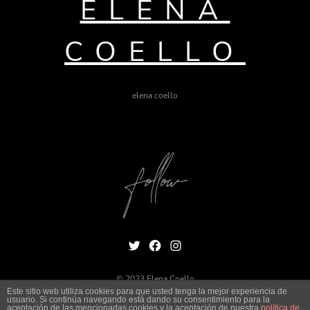
ELENA
COELLO
elena coello
Twitter
Facebook
Instagram
© 2023 Elena Coello
Este sitio web utiliza cookies para que usted tenga la mejor experiencia de
usuario. Si continúa navegando está dando su consentimiento para la
Política de privacidad
Terms & Conditions
aceptación de las mencionadas cookies y la aceptación de nuestra
política de