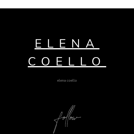
ELENA
COELLO
elena coello