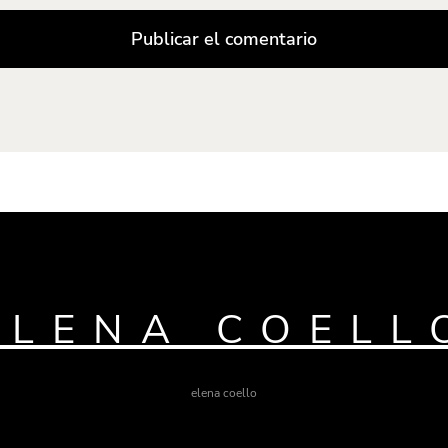
ELENA COELL
elena coello