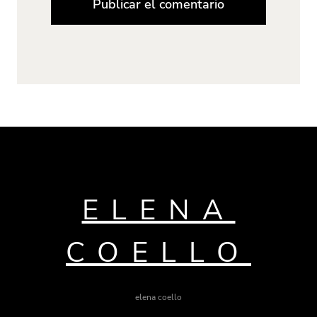
ELENA
COELLO
elena coello